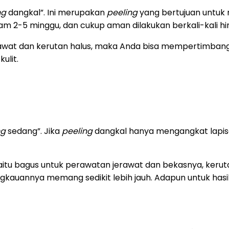
ng
dangkal”. Ini merupakan
peeling
yang bertujuan untuk 
am 2-5 minggu, dan cukup aman dilakukan berkali-kali hi
erawat dan kerutan halus, maka Anda bisa mempertimba
ulit.
ng
sedang”. Jika
peeling
dangkal hanya mengangkat lapisa
aitu bagus untuk perawatan jerawat dan bekasnya, kerutan
gkauannya memang sedikit lebih jauh. Adapun untuk has