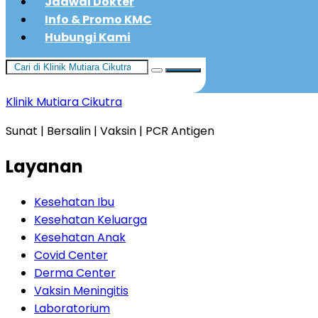
Jadwal Dokter
Info & Promo KMC
Hubungi Kami
Klinik Mutiara Cikutra
Sunat | Bersalin | Vaksin | PCR Antigen
Layanan
Kesehatan Ibu
Kesehatan Keluarga
Kesehatan Anak
Covid Center
Derma Center
Vaksin Meningitis
Laboratorium