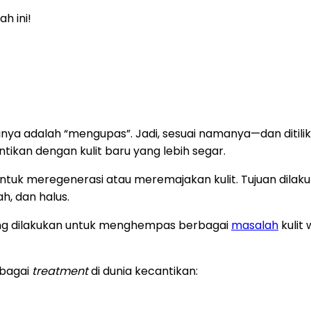
h ini!
ya adalah “mengupas”. Jadi, sesuai namanya—dan ditilik d
tikan dengan kulit baru yang lebih segar.
tuk meregenerasi atau meremajakan kulit. Tujuan dilakuk
h, dan halus.
ring dilakukan untuk menghempas berbagai
masalah
kulit
ebagai
treatment
di dunia kecantikan: