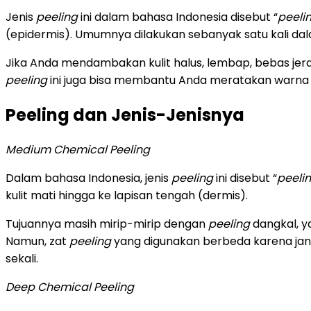
Jenis
peeling
ini dalam bahasa Indonesia disebut “
peeli
(epidermis). Umumnya dilakukan sebanyak satu kali dal
Jika Anda mendambakan kulit halus, lembap, bebas j
peeling
ini juga bisa membantu Anda meratakan warna k
Peeling dan Jenis-Jenisnya
Medium Chemical Peeling
Dalam bahasa Indonesia, jenis
peeling
ini disebut “
peeli
kulit mati hingga ke lapisan tengah (dermis).
Tujuannya masih mirip-mirip dengan
peeling
dangkal, y
Namun, zat
peeling
yang digunakan berbeda karena jan
sekali.
Deep Chemical Peeling