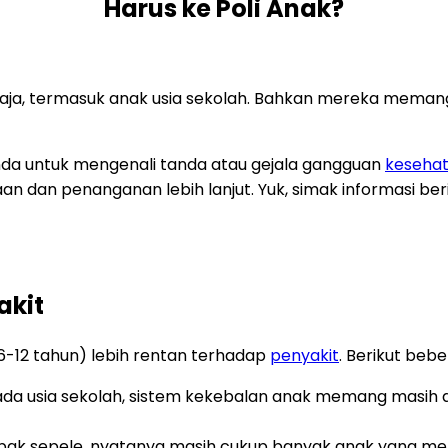
Harus ke Poli Anak?
saja, termasuk anak usia sekolah. Bahkan mereka meman
 Anda untuk mengenali tanda atau gejala gangguan
keseha
n dan penanganan lebih lanjut. Yuk, simak informasi beri
akit
-12 tahun) lebih rentan terhadap
penyakit
. Berikut beb
da usia sekolah, sistem kekebalan anak memang masih 
ak sepele, nyatanya masih cukup banyak anak yang men