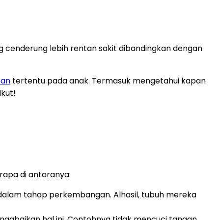
g cenderung lebih rentan sakit dibandingkan dengan
tan
tertentu pada anak. Termasuk mengetahui kapan
kut!
erapa di antaranya:
dalam tahap perkembangan. Alhasil, tubuh mereka
gabaikan hal ini. Contohnya tidak mencuci tangan