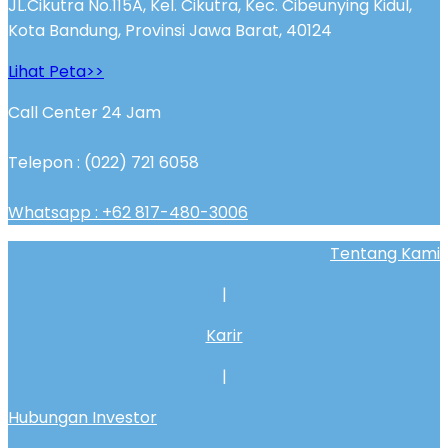
JL.Cikutra No.115A, Kel. Cikutra, Kec. Cibeunying Kidul,
Kota Bandung, Provinsi Jawa Barat, 40124
Lihat Peta>>
Call Center 24 Jam
Telepon : (022) 721 6058
Whatsapp : +62 817-480-3006
Tentang Kami
|
Karir
|
Hubungan Investor