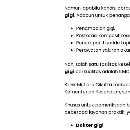
Namun, apabila kondisi abra
gigi
. Adapun untuk penangan
Penambalan gigi.
Restorasi komposit resi
Penerapan fluoride topi
Perawatan saluran akar
Nah, salah satu fasilitas k
gigi
berkualitas adalah KMC a
Klinik Mutiara Cikutra merupa
Kementerian Kesehatan, sehi
Khusus untuk pemeriksaan be
beberapa layanan praktik, ya
Dokter gigi
.