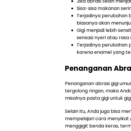
Jika abrasi telah menj
Sisa-sisa makanan seri
Terjadinya perubahan be
biasanya akan menunju
Gigi menjadi lebih sen
sensasi nyeri atau ra
Terjadinya perubahan pa
karena enamel yang ter
Penanganan Abrasi
Penanganan abrasi gigi umum
tergolong ringan, maka And
misalnya pasta gigi untuk gi
Selain itu, Anda juga bisa 
mempelajari cara menyikat 
menggigit benda keras, ter