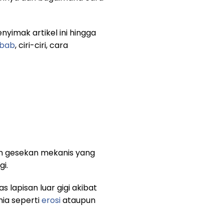
yimak artikel ini hingga
bab
, ciri-ciri, cara
kan gesekan mekanis yang
i.
 lapisan luar gigi akibat
mia seperti
erosi
ataupun