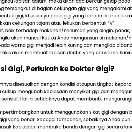
angkau lapisan dalam, maka akan ada bercak gelap pada g
ng tersangkut di bagian cekungan gigi yang mengalami ab
ntuk gigi, khususnya pada gigi yang berada di area dekat g
kkan cekungan tajam atau lekukan berbentuk “V”.
sitif, baik terhadap makanan/minuman yang dingin, panas
sa ngilu akan muncul ketika Anda mengonsumsi makanan/
da warna gigi menjadi lebih kuning dan mengilap dibanding
kikis akan membuat lapisan dentin yang berwarna kuning 
 Gigi, Perlukah ke Dokter Gigi?
nya disesuaikan dengan kondisi ataupun tingkat keparah
a cukup mengubah kebiasaan menyikat gigi dan mengguna
gi sensitif. Hal ini setidaknya dapat membantu mengurangi
mempertimbangkan untuk menggunakan sikat gigi dengan 
gigi yang benar. Sebagai tambahan, sebaiknya Anda pun
masuk kebiasaan membuka benda dengan gigi secara lan