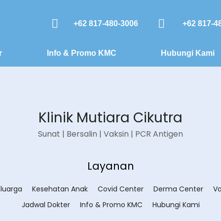
+62 817-480-3006
+62 817-4
r
Info & Promo KMC
Hubungi Kami
Klinik Mutiara Cikutra
Sunat | Bersalin | Vaksin | PCR Antigen
Layanan
luarga
Kesehatan Anak
Covid Center
Derma Center
Va
Jadwal Dokter
Info & Promo KMC
Hubungi Kami