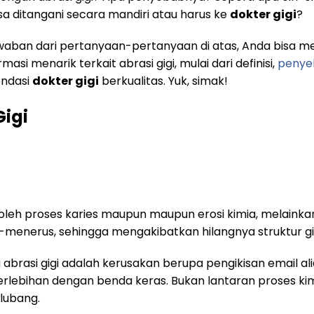
 ditangani secara mandiri atau harus ke
dokter gigi
?
ban dari pertanyaan-pertanyaan di atas, Anda bisa men
masi menarik terkait abrasi gigi, mulai dari definisi,
penye
endasi
dokter gigi
berkualitas. Yuk, simak!
Gigi
n oleh proses karies maupun maupun erosi kimia, melain
-menerus, sehingga mengakibatkan hilangnya struktur gig
abrasi gigi adalah kerusakan berupa pengikisan email alias
erlebihan dengan benda keras. Bukan lantaran proses ki
rlubang.