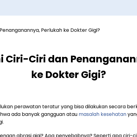
Ini Ciri-Ciri dan Penangana
ke Dokter Gigi?
kan perawatan teratur yang bisa dilakukan secara ber
 bahwa ada banyak gangguan atau
masalah kesehatan
yang
i.
engan abrasi gigi? Apa penyebabnya? Seperti apa ciri-c