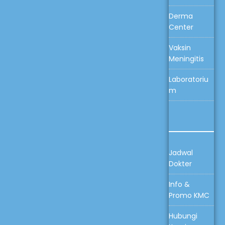
Derma
Center
Vaksin
Meningitis
Laboratoriu
m
Jadwal
Dokter
Info &
Promo KMC
Hubungi