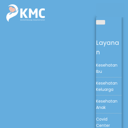
Layana
n
Kesehatan
Ibu
Kesehatan
Keluarga
Kesehatan
Anak
Covid
Center