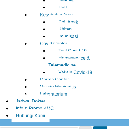
Internis
THT
Kesehatan Anak
Poli Anak
Khitan
Imunisasi
Covid Center
Test Covid-19
Homeservice &
Telemedicine
Vaksin Covid-19
Derma Center
Vaksin Meningitis
Laboratorium
Jadwal Dokter
Info & Promo KMC
Hubungi Kami