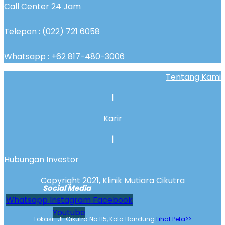
Call Center 24 Jam
Telepon : (022) 721 6058
Whatsapp : +62 817-480-3006
Tentang Kami
|
Karir
|
Hubungan Investor
Copyright 2021, Klinik Mutiara Cikutra
Social Media
Whatsapp
Instagram
Facebook
Youtube
Lokasi : Jl. Cikutra No.115, Kota Bandung
Lihat Peta>>