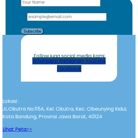
Subscribe
Follow juga social media kami
Whatsapp
Instagram
Youtube
Facebook
Lokasi :
JL.Cikutra No.115A, Kel. Cikutra, Kec. Cibeunying Kidul,
Kota Bandung, Provinsi Jawa Barat, 40124
Lihat Peta>>