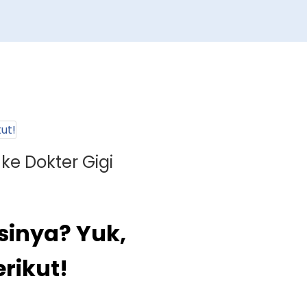
e Dokter Gigi
inya? Yuk,
rikut!