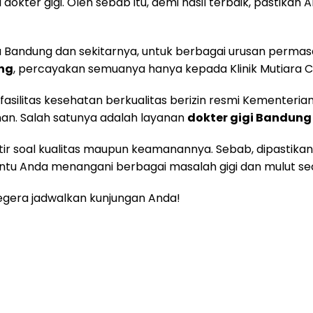
dokter gigi. Oleh sebab itu, demi hasil terbaik, pastikan 
 Bandung dan sekitarnya, untuk berbagai urusan permasa
ung
, percayakan semuanya hanya kepada Klinik Mutiara Ci
h fasilitas kesehatan berkualitas berizin resmi Kementeri
n. Salah satunya adalah layanan
dokter gigi Bandung
atir soal kualitas maupun keamanannya. Sebab, dipastika
ntu Anda menangani berbagai masalah gigi dan mulut sec
egera jadwalkan kunjungan Anda!