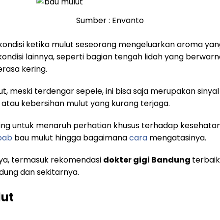
Sumber : Envanto
 kondisi ketika mulut seseorang mengeluarkan aroma yang 
ondisi lainnya, seperti bagian tengah lidah yang berwarn
rasa kering.
t, meski terdengar sepele, ini bisa saja merupakan siny
atau kebersihan mulut yang kurang terjaga.
ting untuk menaruh perhatian khusus terhadap kesehatan 
bab
bau mulut hingga bagaimana
cara
mengatasinya.
nya, termasuk rekomendasi
dokter gigi Bandung
terbaik
dung dan sekitarnya.
ut