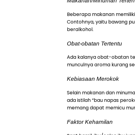
Makanan/Minuman Terten
Beberapa makanan memiliki a
Contohnya, yaitu bawang puti
beralkohol.
Obat-obatan Tertentu
Ada kalanya obat-obatan te
munculnya aroma kurang seda
Kebiasaan Merokok
Selain makanan dan minuman
ada istilah “bau napas pero
memang dapat memicu muncu
Faktor Kehamilan