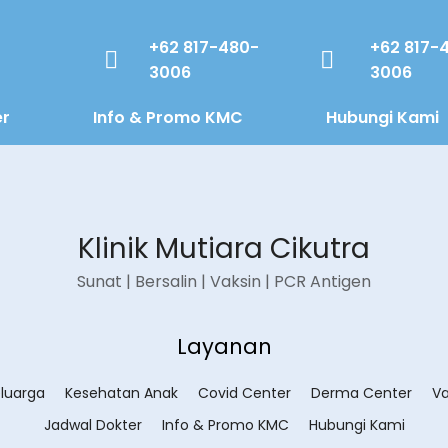
+62 817-480-
+62 817-
3006
3006
er
Info & Promo KMC
Hubungi Kami
Klinik Mutiara Cikutra
Sunat | Bersalin | Vaksin | PCR Antigen
Layanan
luarga
Kesehatan Anak
Covid Center
Derma Center
Va
Jadwal Dokter
Info & Promo KMC
Hubungi Kami