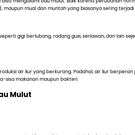
uga bisa mengalami bau mulut. Baik karena perubahan hor
, maupun mual dan muntah yang biasanya sering terjadi 
eperti gigi berlubang, radang gusi, seriawan, dan lain seje
roduksi air liur yang berkurang. Padahal, air liur berperan
sa-sisa makanan maupun bakteri.
au Mulut