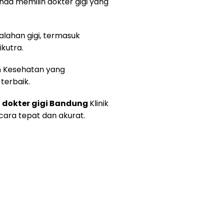
Anda memilih dokter gigi yang
lahan gigi, termasuk
kutra.
an Kesehatan yang
terbaik.
n
dokter gigi Bandung
Klinik
ara tepat dan akurat.