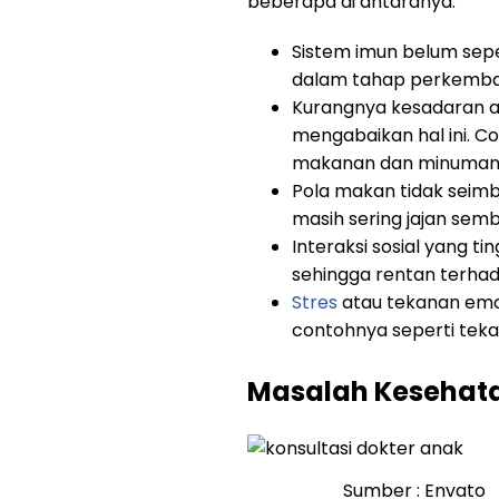
beberapa di antaranya:
Sistem imun belum sep
dalam tahap perkembang
Kurangnya kesadaran a
mengabaikan hal ini. C
makanan dan minuman 
Pola makan tidak seim
masih sering jajan sem
Interaksi sosial yang t
sehingga rentan terhad
Stres
atau tekanan emos
contohnya seperti teka
Masalah Kesehata
Sumber : Envato