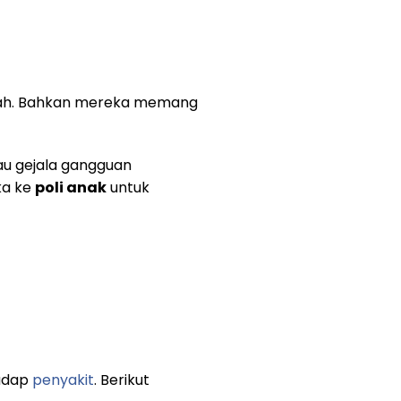
kolah. Bahkan mereka memang
tau gejala gangguan
ka ke
poli anak
untuk
hadap
penyakit
. Berikut