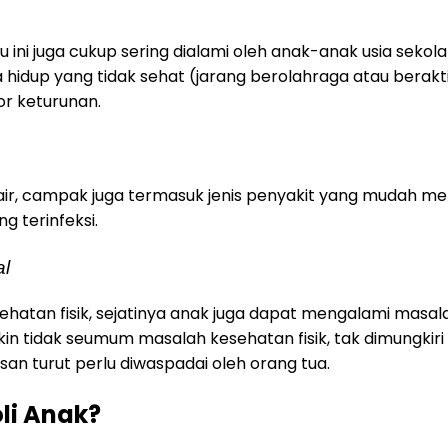
 ini juga cukup sering dialami oleh anak-anak usia seko
hidup yang tidak sehat (jarang berolahraga atau beraktiv
or keturunan.
r, campak juga termasuk jenis penyakit yang mudah menu
g terinfeksi.
al
ehatan fisik, sejatinya anak juga dapat mengalami masal
n tidak seumum masalah kesehatan fisik, tak dimungkiri
n turut perlu diwaspadai oleh orang tua.
li Anak?