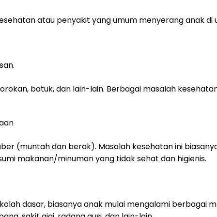
esehatan atau penyakit yang umum menyerang anak di us
san.
rokan, batuk, dan lain-lain. Berbagai masalah kesehatan i
naan
er (muntah dan berak). Masalah kesehatan ini biasanya t
mi makanan/minuman yang tidak sehat dan higienis.
ekolah dasar, biasanya anak mulai mengalami berbagai mas
ng, sakit gigi, radang gusi, dan lain-lain.