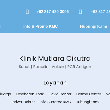
+62 817-480-3006
+62 817-4
r
Info & Promo KMC
Hubungi Kami
Klinik Mutiara Cikutra
Sunat | Bersalin | Vaksin | PCR Antigen
Layanan
luarga
Kesehatan Anak
Covid Center
Derma Center
Va
Jadwal Dokter
Info & Promo KMC
Hubungi Kami