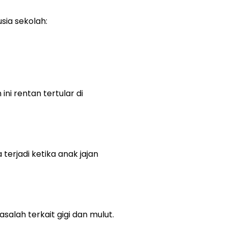
ia sekolah:
ni rentan tertular di
erjadi ketika anak jajan
alah terkait gigi dan mulut.