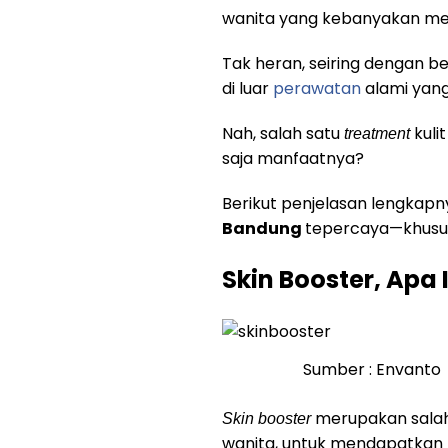
wanita yang kebanyakan me
Tak heran, seiring dengan b
di luar
perawatan
alami yang
Nah, salah satu
kuli
treatment
saja manfaatnya?
Berikut penjelasan lengkap
Bandung
tepercaya—khusus
Skin Booster, Apa 
Sumber : Envanto
merupakan salah 
Skin booster
wanita, untuk mendapatkan ku