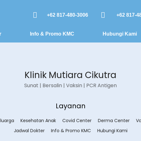
+62 817-480-3006
+62 817-4
r
Info & Promo KMC
Hubungi Kami
Klinik Mutiara Cikutra
Sunat | Bersalin | Vaksin | PCR Antigen
Layanan
luarga
Kesehatan Anak
Covid Center
Derma Center
Va
Jadwal Dokter
Info & Promo KMC
Hubungi Kami