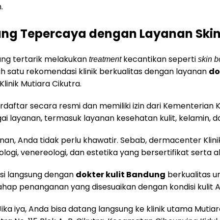
.
dung Tepercaya dengan Layanan Skin
ng tertarik melakukan
kecantikan seperti
treatment
skin b
alah satu rekomendasi klinik berkualitas dengan layanan
do
linik Mutiara Cikutra.
terdaftar secara resmi dan memiliki izin dari Kementerian 
 layanan, termasuk layanan kesehatan kulit, kelamin, da
an, Anda tidak perlu khawatir. Sebab, dermacenter Klini
logi, venereologi, dan estetika yang bersertifikat serta ah
tasi langsung dengan
dokter kulit Bandung
berkualitas u
ahap penanganan yang disesuaikan dengan kondisi kulit 
ka iya, Anda bisa datang langsung ke klinik utama Mutiara