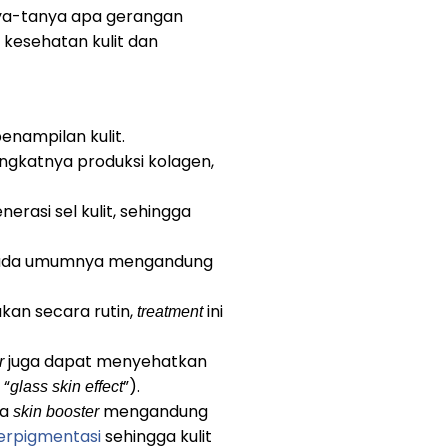
nya-tanya apa gerangan
 kesehatan kulit dan
enampilan kulit.
ngkatnya produksi kolagen,
rasi sel kulit, sehingga
ada umumnya mengandung
ukan secara rutin,
ini
treatment
juga dapat menyehatkan
er
 “
”).
glass skin effect
pa
mengandung
skin booster
erpigmentasi
sehingga kulit