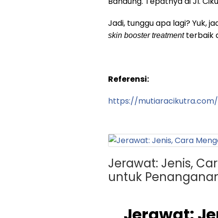
Bandung. Tepatnya di Jl. Cik
Jadi, tunggu apa lagi? Yuk,
terbaik
skin booster treatment
Referensi:
https://mutiaracikutra.com/
Jerawat: Jenis, C
untuk Penanganan
Jerawat: J