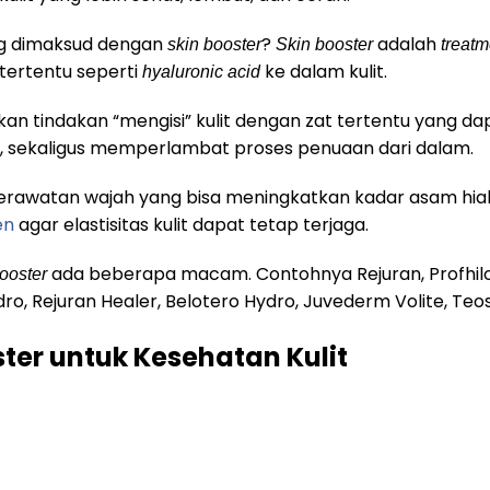
ng dimaksud dengan
?
adalah
skin booster
Skin booster
treat
tertentu seperti
ke dalam kulit.
hyaluronic acid
akan tindakan “mengisi” kulit dengan zat tertentu yan
t, sekaligus memperlambat proses penuaan dari dalam.
erawatan wajah yang bisa meningkatkan kadar asam hialu
en
agar elastisitas kulit dapat tetap terjaga.
ada beberapa macam. Contohnya Rejuran, Profhilo,
booster
ro, Rejuran Healer, Belotero Hydro, Juvederm Volite, Teosy
ter untuk Kesehatan Kulit