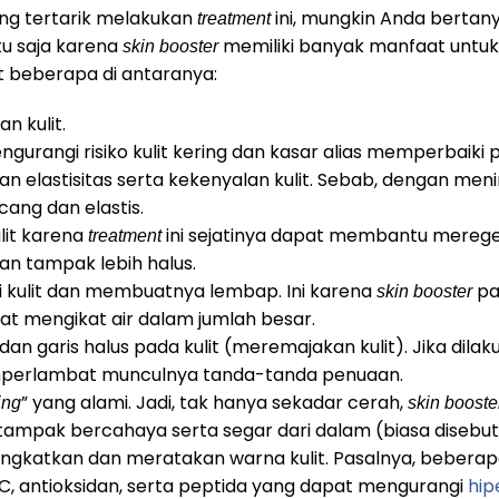
ng tertarik melakukan
ini, mungkin Anda berta
treatment
u saja karena
memiliki banyak manfaat untuk
skin booster
ut beberapa di antaranya:
 kulit.
rangi risiko kulit kering dan kasar alias memperbaiki p
elastisitas serta kekenyalan kulit. Sebab, dengan meni
cang dan elastis.
lit karena
ini sejatinya dapat membantu meregene
treatment
an tampak lebih halus.
kulit dan membuatnya lembap. Ini karena
p
skin booster
at mengikat air dalam jumlah besar.
 garis halus pada kulit (meremajakan kulit). Jika dilak
erlambat munculnya tanda-tanda penuaan.
” yang alami. Jadi, tak hanya sekadar cerah,
ing
skin boost
ampak bercahaya serta segar dari dalam (biasa disebut
gkatkan dan meratakan warna kulit. Pasalnya, bebera
 C, antioksidan, serta peptida yang dapat mengurangi
hip