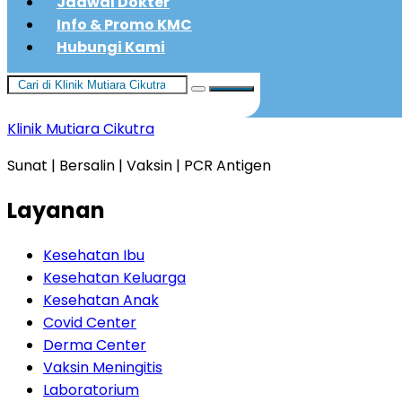
Jadwal Dokter
Info & Promo KMC
Hubungi Kami
Klinik Mutiara Cikutra
Sunat | Bersalin | Vaksin | PCR Antigen
Layanan
Kesehatan Ibu
Kesehatan Keluarga
Kesehatan Anak
Covid Center
Derma Center
Vaksin Meningitis
Laboratorium