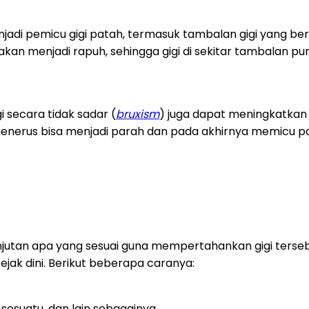
adi pemicu gigi patah, termasuk tambalan gigi yang berm
an menjadi rapuh, sehingga gigi di sekitar tambalan pun 
secara tidak sadar (
bruxism
) juga dapat meningkatka
-menerus bisa menjadi parah dan pada akhirnya memicu pa
njutan apa yang sesuai guna mempertahankan gigi tersebu
ak dini. Berikut beberapa caranya:
 sesuatu, dan lain sebagainya.